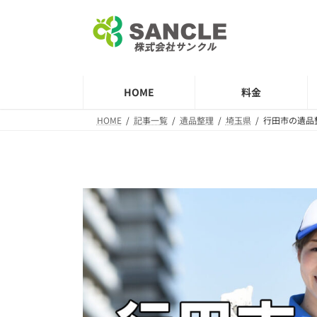
コ
ナ
ン
ビ
テ
ゲ
ン
ー
ツ
シ
HOME
料金
へ
ョ
ス
ン
HOME
記事一覧
遺品整理
埼玉県
行田市の遺品
キ
に
ッ
移
プ
動