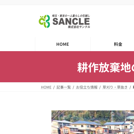
コ
ナ
ン
ビ
テ
ゲ
ン
ー
ツ
シ
へ
ョ
HOME
料金
ス
ン
キ
に
耕作放棄地
ッ
移
プ
動
HOME
記事一覧
お役立ち情報
草刈り・草抜き