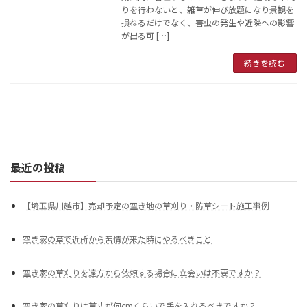
りを行わないと、雑草が伸び放題になり景観を
損ねるだけでなく、害虫の発生や近隣への影響
が出る可 […]
続きを読む
最近の投稿
【埼玉県川越市】売却予定の空き地の草刈り・防草シート施工事例
空き家の草で近所から苦情が来た時にやるべきこと
空き家の草刈りを遠方から依頼する場合に立会いは不要ですか？
空き家の草刈りは草丈が何cmくらいで手を入れるべきですか？