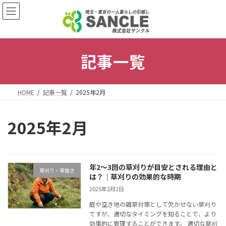
コ
ナ
ン
ビ
テ
ゲ
ン
ー
ツ
シ
記事一覧
へ
ョ
ス
ン
キ
に
HOME
記事一覧
2025年2月
ッ
移
プ
動
2025年2月
年2～3回の草刈りが目安とされる理由と
草刈り・草抜き
は？｜草刈りの効果的な時期
2025年2月2日
庭や空き地の雑草対策として欠かせない草刈り
ですが、適切なタイミングを知ることで、より
効果的に管理することができます。 適切な草刈