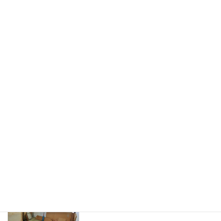
不法投棄されやすい空き家の５つの特徴
空き家に不法侵入された時の「７つのリ
スク」と「３つの対策」
空き家の所有者は注意！「隣家に越境し
やすい草木」を解説します
空き家でのねずみや害虫発生の予防策と
発生した場合の対処法