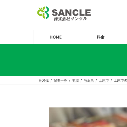
コ
ナ
ン
ビ
テ
ゲ
ン
ー
ツ
シ
HOME
料金
へ
ョ
ス
ン
キ
に
ッ
移
プ
動
HOME
記事一覧
地域
埼玉県
上尾市
上尾市