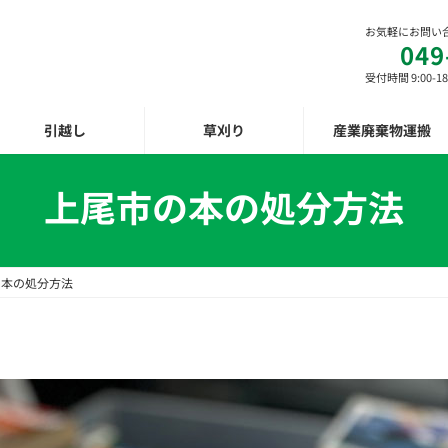
お気軽にお問い
049
受付時間 9:00-18
引越し
草刈り
産業廃棄物運搬
上尾市の本の処分方法
の本の処分方法